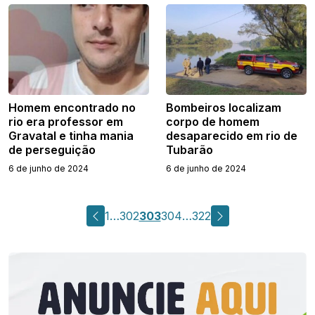
Homem encontrado no
Bombeiros localizam
rio era professor em
corpo de homem
Gravatal e tinha mania
desaparecido em rio de
de perseguição
Tubarão
6 de junho de 2024
6 de junho de 2024
Paginação
Página
Página
Página
Página
Página
1
…
302
303
304
…
322
de
posts