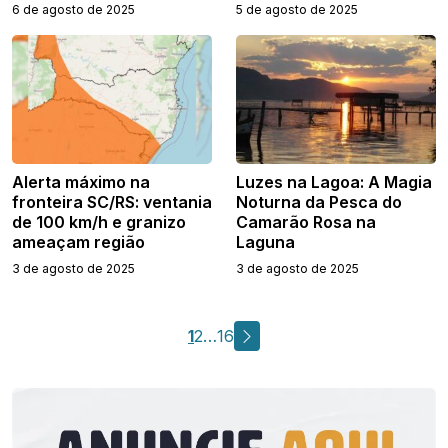
6 de agosto de 2025
5 de agosto de 2025
Alerta máximo na
Luzes na Lagoa: A Magia
fronteira SC/RS: ventania
Noturna da Pesca do
de 100 km/h e granizo
Camarão Rosa na
ameaçam região
Laguna
3 de agosto de 2025
3 de agosto de 2025
Paginação
Página
Página
Página
1
2
…
16
de
posts