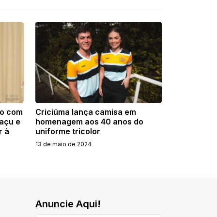
so com
Criciúma lança camisa em
açu e
homenagem aos 40 anos do
r à
uniforme tricolor
13 de maio de 2024
Anuncie Aqui!