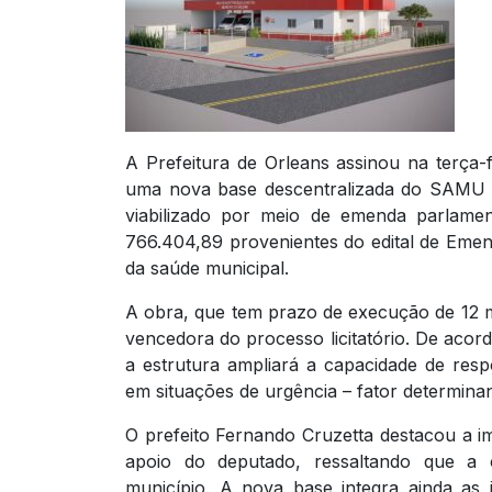
A Prefeitura de Orleans assinou na terça-
uma nova base descentralizada do SAMU no
viabilizado por meio de emenda parlame
766.404,89 provenientes do edital de Emend
da saúde municipal.
A obra, que tem prazo de execução de 12 
vencedora do processo licitatório. De acor
a estrutura ampliará a capacidade de res
em situações de urgência – fator determinan
O prefeito Fernando Cruzetta destacou a i
apoio do deputado, ressaltando que a
município. A nova base integra ainda as 