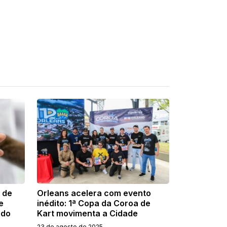
a de
Orleans acelera com evento
e
inédito: 1ª Copa da Coroa de
 do
Kart movimenta a Cidade
23 de agosto de 2025