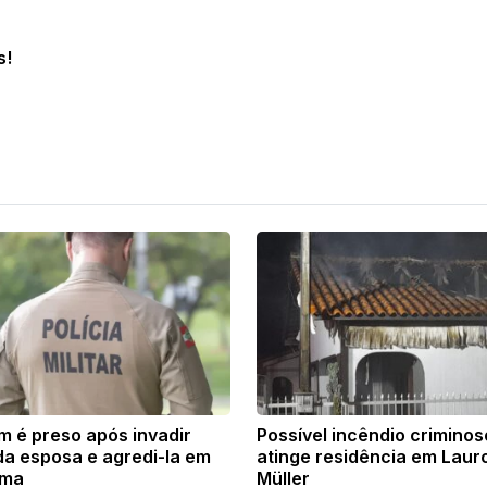
s!
 é preso após invadir
Possível incêndio criminos
da esposa e agredi-la em
atinge residência em Laur
úma
Müller