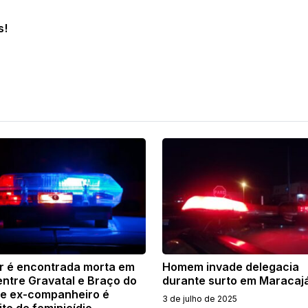
s!
r é encontrada morta em
Homem invade delegacia
entre Gravatal e Braço do
durante surto em Maracaj
 e ex-companheiro é
3 de julho de 2025
to de feminicídio