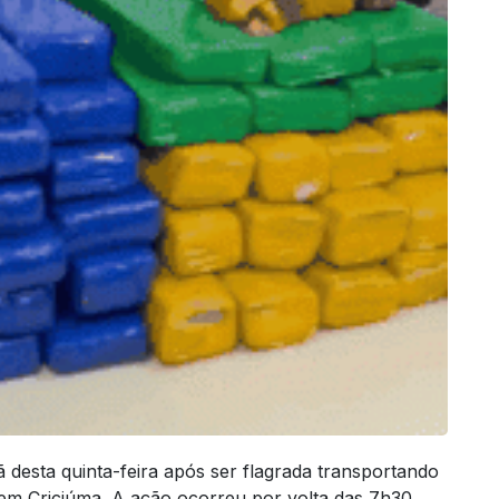
desta quinta-feira após ser flagrada transportando
 em
Criciúma
. A ação ocorreu por volta das 7h30,