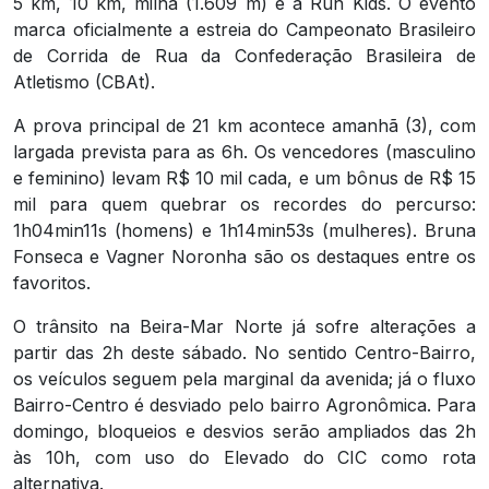
5 km, 10 km, milha (1.609 m) e a Run Kids. O evento
marca oficialmente a estreia do Campeonato Brasileiro
de Corrida de Rua da Confederação Brasileira de
Atletismo (CBAt).
A prova principal de 21 km acontece amanhã (3), com
largada prevista para as 6h. Os vencedores (masculino
e feminino) levam R$ 10 mil cada, e um bônus de R$ 15
mil para quem quebrar os recordes do percurso:
1h04min11s (homens) e 1h14min53s (mulheres). Bruna
Fonseca e Vagner Noronha são os destaques entre os
favoritos.
O trânsito na Beira-Mar Norte já sofre alterações a
partir das 2h deste sábado. No sentido Centro-Bairro,
os veículos seguem pela marginal da avenida; já o fluxo
Bairro-Centro é desviado pelo bairro Agronômica. Para
domingo, bloqueios e desvios serão ampliados das 2h
às 10h, com uso do Elevado do CIC como rota
alternativa.