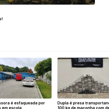
s!
ssora é esfaqueada por
Dupla é presa transporta
s em escola
100 kg de maconha com de