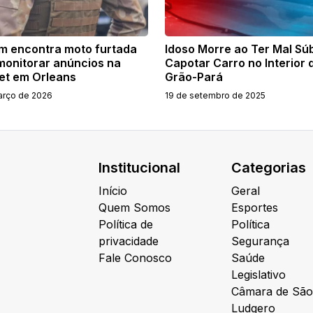
 encontra moto furtada
Idoso Morre ao Ter Mal Súb
monitorar anúncios na
Capotar Carro no Interior 
net em Orleans
Grão-Pará
arço de 2026
19 de setembro de 2025
Institucional
Categorias
Início
Geral
Quem Somos
Esportes
Política de
Política
privacidade
Segurança
Fale Conosco
Saúde
Legislativo
Câmara de São
Ludgero