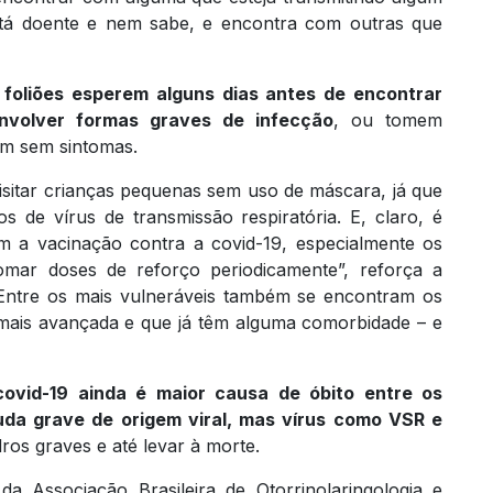
tá doente e nem sabe, e encontra com outras que
 foliões esperem alguns dias antes de encontrar
nvolver formas graves de infecção
, ou tomem
m sem sintomas.
isitar crianças pequenas sem uso de máscara, já que
s de vírus de transmissão respiratória. E, claro, é
m a vacinação contra a covid-19, especialmente os
omar doses de reforço periodicamente”, reforça a
. Entre os mais vulneráveis também se encontram os
 mais avançada e que já têm alguma comorbidade – e
ovid-19 ainda é maior causa de óbito entre os
uda grave de origem viral, mas vírus como VSR e
os graves e até levar à morte.
 Associação Brasileira de Otorrinolaringologia e