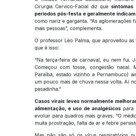
Cirurgia Cervico-Facial diz que
sintomas
períodos pós-festa e geralmente indicam
como nariz e garganta. “As aglomerações 
mais pessoas”, complementa.
O professor Léo Palma, que aproveitou as 
que é isso:
“Na terça-feira de carnaval, eu nem fui. J
Começou com tosse, congestão nasal. M
Paraíba, estado vizinho a Pernambuco) ai
um pouco mais de chuva nessa volta. Aí no 
pesadinha.”
Casos virais leves normalmente melhoram
alimentação, e uso de analgésicos
para 
evoluir para quadros mais graves. “O méd
muita prostração, falta de ar e febre persist
Mas não são só os vírus respiratórios q