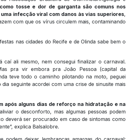
 como tosse e dor de garganta são comuns nos
 uma infecção viral com danos às vias superiores
,
fazem com que os vírus circulem mais, contaminando
festas nas cidades do Recife e de Olinda sabe bem o
á caí ali mesmo, nem consegui finalizar o carnaval.
as pra vir embora pra João Pessoa (capital da
nda teve todo o caminho pilotando na moto, peguei
dia seguinte acordei com uma crise de sinusite mais
 após alguns dias de reforço na hidratação e na
aliviar o desconforto, mas algumas pessoas podem
ico deverá ser procurado em caso de sintomas como
ente”, explica Balsalobre.
ue podem deixar lembranças amargas do carnaval: