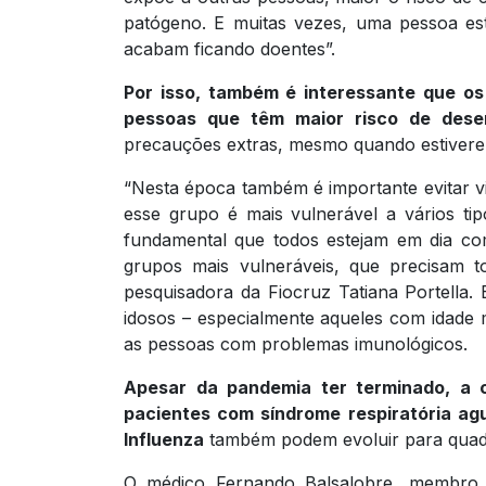
patógeno. E muitas vezes, uma pessoa es
acabam ficando doentes”.
Por isso, também é interessante que os
pessoas que têm maior risco de dese
precauções extras, mesmo quando estivere
“Nesta época também é importante evitar v
esse grupo é mais vulnerável a vários tipo
fundamental que todos estejam em dia co
grupos mais vulneráveis, que precisam t
pesquisadora da Fiocruz Tatiana Portella
idosos – especialmente aqueles com idade
as pessoas com problemas imunológicos.
Apesar da pandemia ter terminado, a c
pacientes com síndrome respiratória ag
Influenza
também podem evoluir para quadr
O médico Fernando Balsalobre, membro da