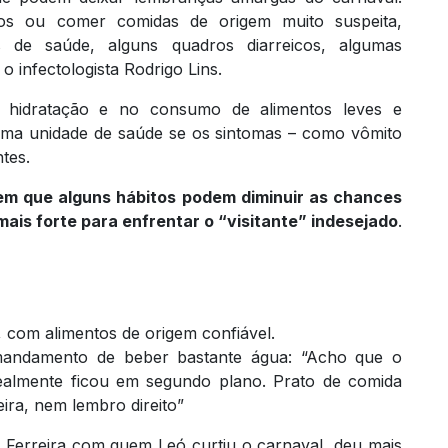
os ou comer comidas de origem muito suspeita,
de saúde, alguns quadros diarreicos, algumas
 o infectologista Rodrigo Lins.
 hidratação e no consumo de alimentos leves e
uma unidade de saúde se os sintomas – como vômito
ntes.
em que alguns hábitos podem diminuir as chances
ais forte para enfrentar o “visitante” indesejado
.
com alimentos de origem confiável.
andamento de beber bastante água: “Acho que o
Realmente ficou em segundo plano. Prato de comida
ra, nem lembro direito”
Ferreira com quem Leó curtiu o carnaval, deu mais