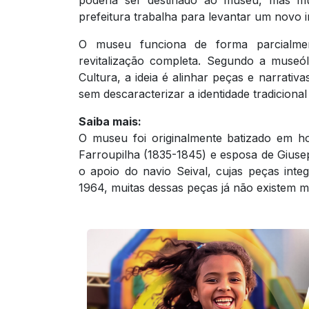
poderia ser destinado ao museu, mas mu
prefeitura trabalha para levantar um novo i
O museu funciona de forma parcialme
revitalização completa. Segundo a museó
Cultura, a ideia é alinhar peças e narrati
sem descaracterizar a identidade tradiciona
Saiba mais:
O museu foi originalmente batizado em h
Farroupilha (1835-1845) e esposa de Giuse
o apoio do navio Seival, cujas peças inte
1964, muitas dessas peças já não existem m