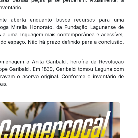
itas dessas peças já se perderam. Atualmente, a
nventário.
nte aberta enquanto busca recursos para uma
loga Mirella Honorato, da Fundação Lagunense de
vas a uma linguagem mais contemporânea e acessível,
l do espaço. Não há prazo definido para a conclusão.
omenagem a Anita Garibaldi, heroína da Revolução
ppe Garibaldi. Em 1839, Garibaldi tomou Laguna com
gravam o acervo original. Conforme o inventário de
ais.